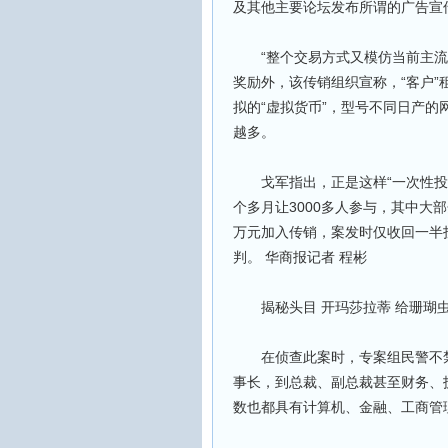
及其他主要论坛发布所谓的广告宣
“整个交易方式又模仿当前主流互
奖励外，该传销组织宣称，“客户”
拟的“虚拟货币”，型号不同日产
越多。
戈军指出，正是这样“一次性投资
个多月让3000多人参与，其中大
万元加入传销，案发时仅收回一半
判。 华商报记者 程彬
揭秘头目 开玛莎拉蒂 给珊瑚
在侦查此案时，专案组民警不禁
事长，到总裁、副总裁甚至财务、技
数也都具有计算机、金融、工商管