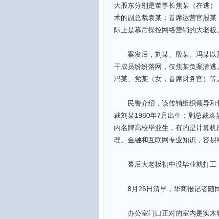
大股东分别是董事长焦某（在逃）
术的副总裁袁某；首席运营官殷某
际上是幕后操控网络营销的大老板
案发后，刘某、殷某、冯某以及
干成员纷纷落网，仅焦某负案潜逃
冯某、党某（女，首席财务官）等
民警介绍，该传销组织领导和骨干全
裁刘某1980年7月出生；副总裁袁
内名牌高校毕业生，有的是计算机
理、金融和互联网专业知识，容易给
幕后大老板初中没毕业就打工
8月26日清早，华商报记者随民
办公室门口正对的室内是实木转角