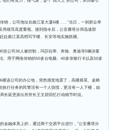
，他们有实力，很气派，是个“高大上”的公司，从而吸引
销，公司地址在曲江某大厦6楼……”当日，一则群众举
安局领导高度重视。接到指令后，公安雁塔分局迅速部
路赶赴曲江某高档写字楼、长安等地实施抓捕。
技公司36人被控制，玛莎拉蒂、奔驰、奥迪等5辆涉案
结、用于网络传销的50多台电脑、40多张银行卡以及50多
楼该公司的办公地，突然感觉地震了，高楼摇晃、桌椅
但执行任务的民警没有一个人惊慌，更没有一人下楼，始
分局长延堡派出所所长王文碧回忆行动细节时说。
金融体系上的，通过两个交易平台进行，”公安雁塔分