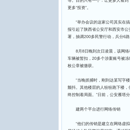
等。目的只有一个：让更多人看到
更多“投资”。
“举办会议的这家公司其实在搞传
报引起了陕西省公安厅和西安市公
署，抽调200多民警行动，兵分6
8月8日晚到次日凌晨，该网络科
车辆被暂扣，20多个涉案账号被冻
枚公章被缴获。
“当晚抓捕时，刚到达某写字楼6
颤抖。其他楼层的人纷纷跑下楼，
终控制着局面。”日前，公安雁塔
建两个平台进行网络传销
“他们的传销是建立在网络虚拟的