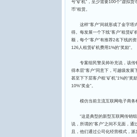
号“矿机”，至少需要100个“虚拟货币
币”租赁。
这样“客户”间就形成了金字塔式
得。每发展一个下线“客户”租赁矿机
额，每个“客户”有推荐2名下线的
126人租赁矿机费用1%的“奖励”。
专案组民警吴帅补充说，该传销组
得本层“客户”同意下，可越级发展
甚至下下层客户租“矿机”1%的“奖
10%“奖金”。
模仿当前主流互联网电子商务
“这是典型的新型互联网传销组织
说，所谓的“客户”之间不见面，
且，他们通过公司化经营模式，派