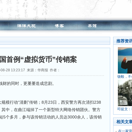
推荐资
国首例“虚拟货币”传销案
08-28 13:23:17 来源：华商报 作者：
饶毅，不
钱财的同时，更屡屡造成悲剧。
模行动“清剿”传销；8月23日，西安警方再次清扫238
司徒文：
名。其中，在曲江端掉了一个新型特大网络传销团伙。警方
短5个多月，参与该传销活动的人员达3000余人，该传销
相关文
在一家亚