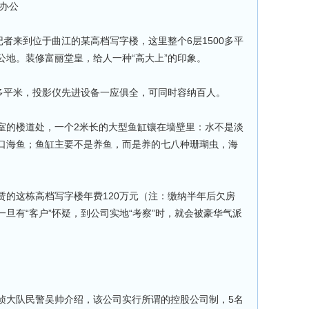
办公
者来到位于曲江的某高档写字楼，这里整个6层1500多平
公地。装修富丽堂皇，给人一种“高大上”的印象。
平米，投影仪先进设备一应俱全，可同时容纳百人。
的楼道处，一个2米长的大型鱼缸镶在墙壁里：水不是淡
口海鱼；鱼缸主要不是养鱼，而是养的七八种珊瑚虫，海
这栋高档写字楼年费120万元（注：缴纳半年后欠房
旦有“客户”怀疑，到公司实地“考察”时，就会被豪华气派
大队民警吴帅介绍，该公司实行所谓的控股公司制，5名