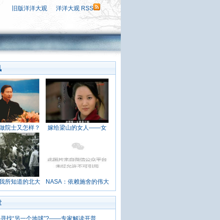
旧版洋洋大观
洋洋大观 RSS
讯
做院士又怎样？
嫁给梁山的女人——女
我所知道的北大
NASA：依赖施舍的伟大
章
寻找“另一个地球”?——专家解读开普