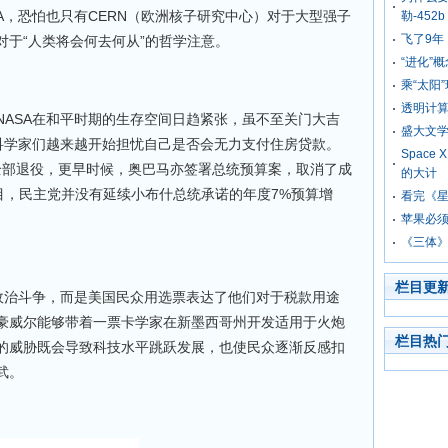
A，恐怕也只有CERN（欧洲核子研究中心）对于大型强子
勒-452b
飞了9年
对于“人类将会何去何从”的哲学注意。
“进化”
乘“太阳
透明计
NASA在和平时期的生存空间日趋紧张，虽不至关门大吉
盛大文学
尖科学家们越来越开始担忧自己是否会无力支付住房贷款。
Space
飞机全部退役，更早时候，奥巴马亦签署总统预算案，取消了成
的大计
目，民主党并没有延续小布什总统承诺的年度7%预算增
看完《
苹果必
《三体
栏目更
入政治斗争，而是美国民众用选票表达了他们对于税款用途
豪威尔能够带着一票卡学家在新墨西哥州开发适用于火炮
栏目热
的威胁既会导致科技水平跳跃发展，也使民众逐渐反感扣
武。