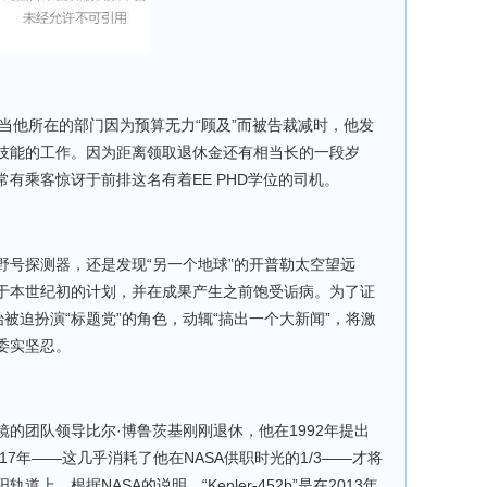
了20年，当他所在的部门因为预算无力“顾及”而被告裁减时，他发
技能的工作。因为距离领取退休金还有相当长的一段岁
有乘客惊讶于前排这名有着EE PHD学位的司机。
野号探测器，还是发现“另一个地球”的开普勒太空望远
于本世纪初的计划，并在成果产生之前饱受诟病。为了证
始被迫扮演“标题党”的角色，动辄“搞出一个大新闻”，将激
委实坚忍。
的团队领导比尔·博鲁茨基刚刚退休，他在1992年提出
17年——这几乎消耗了他在NASA供职时光的1/3——才将
。根据NASA的说明，“Kepler-452b”是在2013年