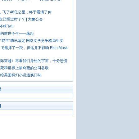
，飞了48亿公里，终于看清了你
概念已经过时了？ | 大象公会
”环球飞行
算的前世今生——缘起
“易主”腾讯落定 网络文学竞争格局生变
 X 飞船摔了一跤，但这并不影响 Elon Musk
星际穿越》再看我们身处的宇宙，十分恐慌
须死和世界上最奇葩的公司谷歌
》给美国科幻小说迷换口味
新
门