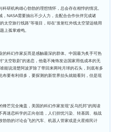
与科研机构雄心勃勃的理想情怀，总会存在相悖的情况。
域，NASA需要抽出不少人力，去配合合作伙伴完成诸
的太空旅行线路”等项目，却在“发射红外线太空望远镜用
议题上孤掌难鸣。
业的科幻作家反而是感触最深的群体。中国最为炙手可热
对“太空歌剧”的迷恋，他毫不掩饰发达国家用低成本的无
“谁能说清楚阿波罗除了带回来两吨月球的石头，到底有多
伦布要有利得多，要探测的新世界抬头就能看到，但是现
的锋芒完全掩盖，美国的科幻作家发现“反乌托邦”的阅读
不再迷恋科学的正向创造，人们担忧污染、转基因、核战
致勃勃的讨论会飞的汽车、机器人管家或是火星殖民计