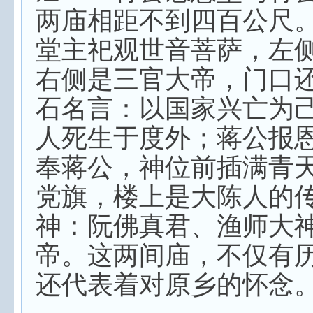
两庙相距不到四百公尺
堂主祀观世音菩萨，左
右侧是三官大帝，门口
石名言：以国家兴亡为
人死生于度外；蒋公报
奉蒋公，神位前插满青
党旗，楼上是大陈人的
神：阮佛真君、渔师大
帝。这两间庙，不仅有
还代表着对原乡的怀念