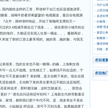
为什么
，国内能给这样的工资，即使榨干自己也应该感激涕零。
人民日
能睡着，就喝牛奶看所剩寥寥的 电视频道，最后在电视测
走进全
。 7点半，闹钟准时响起，开始了靠咖啡支撑的又一
白板报
听过的3,4线城市都去过了很多。。。就在那些小城市的企
摔婴“恶
基层公
梦想的海归，大都还没实现人生第一桶金。。。魔都再好，
制毒第
人和发了财的江浙土豪享用的。她的美，她的魅，与我无
微语录精
刘瑜：
栏目更
起来很美，找的女友也不能一般哦~ 的确，上海剩女很
件可一点儿不低哦。女性独立了，如果找不到合适的，宁
栏目热
剩女可不是被动剩下 来的哦，是主动剩下来的。现在全国
无贷款婚房，主动剩下来的美女要求总不能比这还低吧。
 高富帅追求，那时都没嫁，这时怎能凑活。。。 那您会
不更好？” 请先自问还帅还年轻吗？ 上海新生代帅哥数量呈
味，家境，都和我们那个年代不同。是，很多美女不喜欢
样的。小姑娘这 样说说，您可千万别当真。如果她选择了