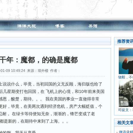
推荐资
干年：魔都，的确是魔都
01-09 10:49:24 来源：墙外楼 作者：
饶毅，不
上说说什么，毕竟，当初回国的义无反顾，海归版也给了
之后几星期变打包回国，在 飞机上的心境，和10年前来美国
感恩，酸楚，期待。。。 我在美国的事业一直做得非常
更好，毕竟，在美两次遇到经济危机，房产大幅贬值，个
司徒文：
忍耐， 在绿卡等待便知无奈，渐渐的，锋芒变成了老
切都是新的，在期待中来到了上海。。。
相关文
微语录精
她的魅，我无从享受。