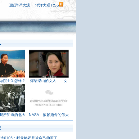
旧版洋洋大观
洋洋大观 RSS
讯
做院士又怎样？
嫁给梁山的女人——女
我所知道的北大
NASA：依赖施舍的伟大
章
选0106：我最终还是被自己帅死了