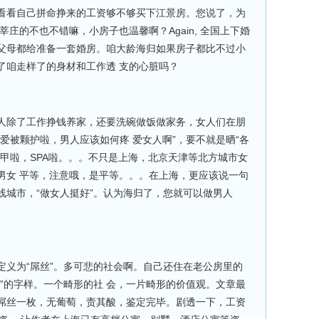
看看自己拼命挣来的工资够不够买下江景房。您说了，为
庄的不也不错嘛，小房子也温馨啊？Again, 全国上下婚
父母都给准备一套婚房。咱大龄海归如果房子都比不过小
了咱走样了的身材和工作透 支的心脏吗？
人除了工作挣钱养家，还要洗碗做饭做家务，女人们在朋
爱被颗护啦，男人应该如何疼 爱女人啊”，要不就是晒“各
甲啦，SPA啦。。。不只是上海，北京天津等北方城市女
男女 平等，注意哦，是平等。。。在上海，更应该说一句
一线城市，“做女人挺好”。认为海归了，您就可以做男人
定义为“屌丝”。多可悲的社会啊。自己还住在老公房里的
”的字样。一个畸形的社 会，一片畸形的价值观。文章最
屌丝一枚，无葡萄，责其酸，鉴定完毕。剧透一下，工资