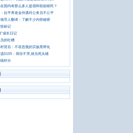
现在国内有那么多人提倡和鼓励移民？
报：拉平养老金待遇对公务员不公平
球领导人翻译：了解不少内部秘密
：投标记
童”成长日记
务员的吐槽
一村背后：不容忽视的宗族黑帮化
选0105：屌丝不哭,就当死头猪
底线时分
新
门