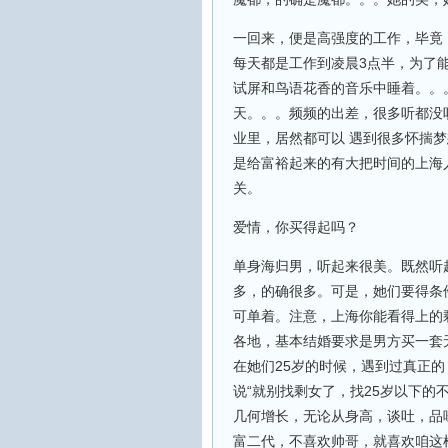
一回来，便是高强度的工作，毕竟
每天都是工作到凌晨3点半，为了
试屏和鸟语花香的音乐中睡着。。
天。。。频频的出差，很多听都没
业里，居然都可以 遇到很多怀揣
是给富裕起来的有大把时间的上海
关。
爱情，你买得起吗？
单身海归男，听起来很美。既然听
多，的确很多。可是，她们要得条
可单着。注意，上海你能看得上的
各地，基本结婚要求是男方买一套
在她们25岁的时候，遇到过真正的
说“就别找剩女了，找25岁以下的
几何增长，无论从身高，谈吐，品
富二代，不喜欢帅哥，就喜欢咱这