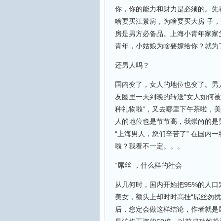
你，你的能力和财力是必须的。先
啥要买江景房，为啥要买大房 子，莘
房是男方必备品。上海小青年家家
青年，小姑娘为啥要嫁给你？就为
还男人吗？
国内变了，女人的地位也变了。男
友圈里一天到晚的转送“女人如何被
种礼物啦”，又去哪里下午茶啦，美
人的地位也是节节高，我崇尚的是
“上海男人，您们辛苦了” 在国内
啦？我看不一定。。。
“屌丝”，什么样的社会
从几何时，国内开始把95%的人口
美女，额头上却时时高挂“屌丝勿扰
后，您定会做这样结论，作者就是