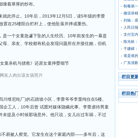
都缠着厚厚的纱布。
制毒第
微语录精
此停止。10年后，2013年12月5日，读5年级的李蕾
刘瑜：
放置在25楼阳台栏杆上，使他坠落并摔成重伤。
人民日
支付宝内
，是一个女童急遽下坠的人生经历。10年前发生的一幕是
陈光标
父母、亲友、学校都有机会发现问题所在并接住她，但机
于建嵘
谁是谁
广东清剿
网友人肉出该女孩照片
栏目更
栏目热
(四川维尼纶厂)的石踏坡小区，李蕾爷爷李显纯住在5楼。
国企工人，10年后曾 试图对媒体隐瞒此事。李蕾虐待男童
并未提及小时候那场意外。他只说，女儿出过车祸，不过
更加不易被人察觉。它发生在这个家庭内部——多年后，这