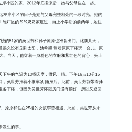
左岸小区的家。2012年底搬来后，她与父母住在一起。
鹏运左岸小区的日子是她与父母完整相处的一段时光。她的
川维厂区的爷爷奶奶家度过，而上小学后的前两年，她住
7楼的51岁的吴世芳和孙子原原也准备出门。此前几天，
经很久没有见到太阳，她希望 带着原原下楼玩一会儿。原
月大。当天，他穿着一身粉色的衣服和紫红色的背心，头上
下午的气温为10摄氏度，微风，晴。下午16点10分15
口，吴世芳推着小推车紧 随身后。此前，吴世芳就带着孙
准备下楼，但因为吴世芳怀疑房门没有锁好，所以又返回
芳、原原和住在25楼的女孩李蕾相遇。此前，吴世芳从未
来发生的事。