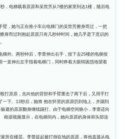
03秒，电梯载着原原和吴世芳从7楼的家里到达1楼，随后电
手臂，她与正在推小车出电梯门的吴世芳擦身而过，一把
从擦身而过到抱起原原只有几秒钟时间，她几乎是下意识的
析。
电梯外。两秒钟后，李蕾伸出右手，按下去25楼的电梯按
原一直伸出左手指着电梯门，同时睁着大眼睛困惑地望着
开始殴打原原，先向他的背部和手臂重击了两下后，又用手打
了一下。13秒后，她将 抱在怀里的原原扔到地上，并踢到
将躲避的原原翻身继续踢打。由于电梯空间狭小，李蕾还向
。 根据视频显示，在电梯间内，她向原原的身体和头部连
楼李蕾家所在楼层。李蕾提起被打倒在地的原原，将他直接从电