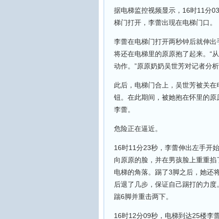
据电梯监控视频显示，16时11分
梯门打开，李蕾出现在电梯门口。
李蕾在电梯门打开两秒钟后就伸出
将还在电梯里的原原抱了起来。“
动作。”原原奶奶吴世芳对记者分
此后，电梯门合上，吴世芳被关在
钮。在此期间，被她抱在怀里的原
李蕾。
危险正在逼近。
16时11分23秒，李蕾伸出左手
向原原的脸，并在男孩脸上重重掐
电梯的角落。踢了3脚之后，她还
后退了几步，保证自己踢打的力度
踹6脚并重击两下。
16时12分09秒，电梯到达25