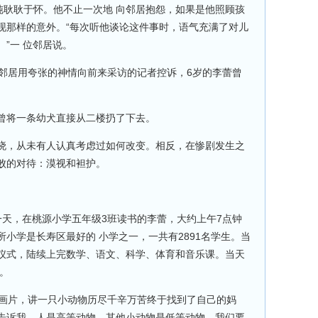
纯耿耿于怀。他不止一次地 向邻居抱怨，如果是他照顾孩
现那样的意外。“每次听他谈论这件事时，语气充满了对儿
”一 位邻居说。
位邻居用夸张的神情向前来采访的记者控诉，6岁的李蕾曾
曾将一条幼犬直接从二楼扔了下去。
晓，从未有人认真考虑过如何改变。相反，在惨剧发生之
败的对待：漠视和袒护。
第一天，在桃源小学五年级3班读书的李蕾，大约上午7点钟
小学是长寿区最好的 小学之一，一共有2891名学生。当
仪式，陆续上完数学、语文、科学、体育和音乐课。当天
。
动画片，讲一只小动物历尽千辛万苦终于找到了自己的妈
告诉我，人是高等动物，其他小动物是低等动物，我们要