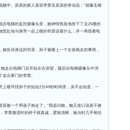
视频中。原原的家人形容李蕾丢原原的举动说：“就像丢猪
现在电梯的监控摄像头里，她神情焦急地按下了去25楼的
她慌乱地与身旁一起上楼的邻居说着什么，并一再指着电
，她告诉身边的邻居，孙子被楼上一个女孩抱走的事情，
。
5楼，她走出电梯门后开始左右张望，随后在电梯摄像头中消
了走出家门的李蕾。
芳上楼寻找孙子的短短2分49秒时间里，吴不会知道，一
原原被一个男孩子抱走了。“我追问她，她又改口说孩子被
说，李蕾撒谎时的样子很真诚，逻辑清晰，她当时几乎相信