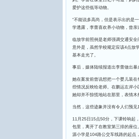
爱护这些低等动物。
“不能说多高尚，但是表示出的是
学透露，李蕾喜欢养小动物，曾亲
临放学前照例是老师强调交通安全
意外是，虽然学校规定应该4点放
基本走光了。
事后，媒体陆续报道出李蕾做出暴
她在案发前曾说想把一个婴儿装在
些情况反映给老师。在鹏运左岸小
她却并不惊慌地站在那里，表情木
当然，这些迹象并没有令人们预见1
11月25日15点50分，下课铃
包里，离开了在教室第三排的座位。
源小学是104路公交车线路的起点