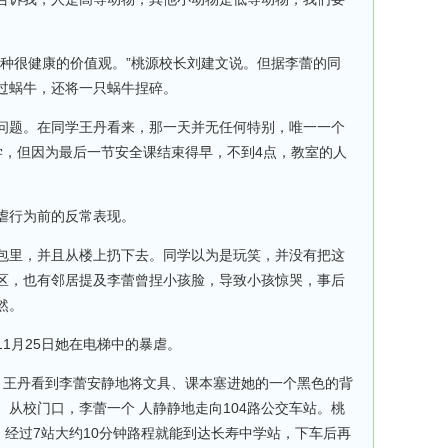
一种很健康的价值观。”桃源校长刘建文说。但据李蕾的同
过蜗牛，还将一只蜗牛捏碎。
问题。在同学王丹看来，那一天并无任何特别，唯一一个
学，但因为最后一节安全课结束得早，不到4点，教室的人
虐行为前的反常表现。
包里，并且从楼上扔下去。同学以为是玩笑，并没有把这
区，也有邻居提及李蕾曾捏小孩脸，导致小孩惊哭，事后
然。
1月25日她在电梯中的暴虐。
响起，王丹看到李蕾安静地将文具、课本塞进她的一个黑色的背
从校门口，李蕾一个 人静静地走向104路公交车站。桃
，经过7站大约10分钟路程就能到达长寿中学站，下车后再