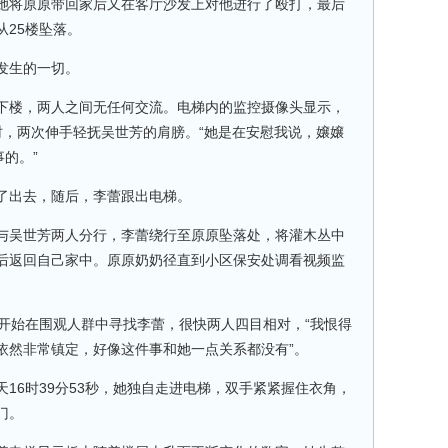
她将原原带回家后又在客厅沙发上对他进行了殴打，最后
从25楼坠落。
发生的一切。
下楼，两人之间无任何交流。电梯内的监控摄像头显示，
5秒时，两次伸手轻抚吴世芳的肩膀。“她是在安慰我说，嬢嬢
事的。”
了出去，随后，李蕾跟出电梯。
与吴世芳两人分行，李蕾绕行至原原坠落处，将灌木丛中
后返回自己家中。原原奶奶径直到小区保安处调看视频监
芳开始在围观人群中寻找李蕾，很快两人四目相对，“我恨得
依然非常镇定，好像这件事和她一点关系都没有”。
16时39分53秒，她独自走进电梯，双手紧紧握住衣角，
门。