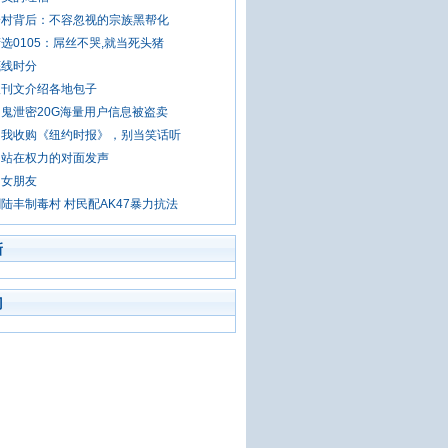
一村背后：不容忽视的宗族黑帮化
选0105：屌丝不哭,就当死头猪
底线时分
报刊文介绍各地包子
鬼泄密20G海量用户信息被盗卖
：我收购《纽约时报》，别当笑话听
：站在权力的对面发声
的女朋友
陆丰制毒村 村民配AK47暴力抗法
新
门