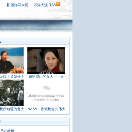
旧版洋洋大观
洋洋大观 RSS
讯
做院士又怎样？
嫁给梁山的女人——女
我所知道的北大
NASA：依赖施舍的伟大
章
务员的吐槽