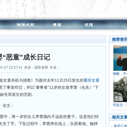
推荐资
婴“恶童”成长日记
01-07 10:37:41 来源：观察者网 作者：
饶毅，不
险女童杀机与拯救》为题对去年11月25日发生的
重庆女童
原了事发经过，并以“肇事者”11岁的女孩李蕾（化名）“下
育缺失而发生的悲剧。
司徒文：
》全文：
戏耍中，将一岁的女儿李蕾抛向不远处的妻子。这是他们经
相关文
次失了手。下坠过程中，李蕾摔在地上，头部着地。她摔
基层公