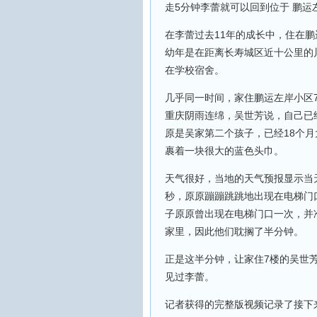
走5分钟李蕾就可以回到位于 鹏运
在李蕾过去11年的成长中，住在
幼年是在距离长寿城区近十公里的
在学校宿舍。
几乎同一时间，家住鹏运左岸小区
重庆阴雨连绵，吴世芳说，自己已
原是吴家第二个孩子，已经18个
裹着一块很大的蓝色头巾。
天气很好，当地的天气预报显示当天
秒，原原蹦蹦跳跳地出现在电梯门
子原原曾出现在电梯门口一次，并
家里，因此他们耽搁了半分钟。
正是这半分钟，让家住7楼的吴世
见过李蕾。
记者获得的完整版视频记录了接下