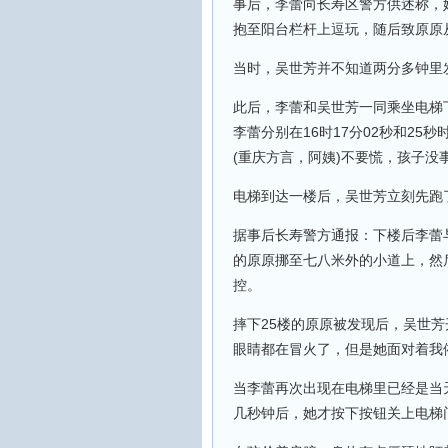
事后，李蕾向长寿区警方供述称，
抱至阳台栏杆上逗玩，随后致原原
当时，吴世芳并不知道两分多钟里
此后，李蕾和吴世芳一同乘坐电梯
李蕾分别在16时17分02秒和2
(重庆方言，阿姨)不要慌，孩子没
电梯到达一楼后，吴世芳立刻先跑
据事后长寿警方通报：下楼后李蕾
的原原挪至七八米外的小道上，然
控。
摔下25楼的原原被发现后，吴世
眼睛都在冒火了，但是她面对着我
当李蕾再次出现在电梯里已经是当天
几秒钟后，她才按下按钮关上电梯