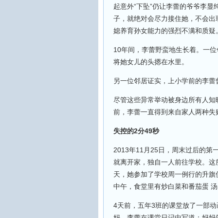
起意外“下坠”仍让李蕾的爷爷李显
子，就绝对会尽力接住她，不会出
媳养育孙女能力的强烈不满和质疑。
10年间，李蕾野蛮地生长着。一
将她女儿的头摁在水里。
另一位邻居证实，上小学前的李蕾
尽管这些异常举动被身边所有人知
前，李蕾一直得到来自家人两种失
失控的2分49秒
2013年11月25日，周末过后的
就离开家，独自一人前往学校。这所
天，她参加了学校周一例行的升旗
中午，食堂里有炒白菜和番茄蛋 汤
4天前，五年3班的课堂放了一部
妈。李蕾在课堂日记中写道：妈妈