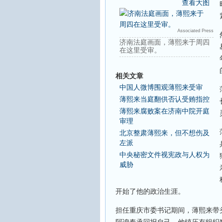
查看大图
Associated Press
济南法庭画面，薄熙来于周四
在这里受审。
相关文章
中国人微博围观薄熙来受审
薄熙来当庭翻供否认受贿指控
薄熙来腐败案在济南中院开庭
审理
北京整肃薄熙来，但不想伤及
左派
中央秘密文件视宪政与人权为
威胁
开始了他的政治生涯。
担任重庆市委书记期间，薄熙来带