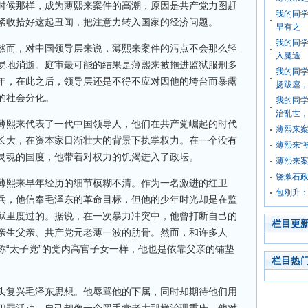
时候那样，成为薄熙来案件的高潮，原因是共产党力图赶
我的同学
紧收拾好这起丑闻，把注意力转入国家的经济问题。
早有之
我的同学
然而，对中国领导层来说，薄熙来案件的污点不会那么轻
入魔途
易地消逝。庭审最可能的结果是薄熙来被拖进监狱服刑多
我的同
年，在此之后，领导层还是不得不应对因他的垮台而暴露
扬跋扈
的社会分化。
我的同
治乱世
薄熙来代表了一代中国领导人，他们在共产党崛起的时代
薄熙来
长大，在资本家日渐壮大的背景下执掌权力。在一个没有
薄熙来“
灵魂的国度，他带着对权力的饥渴进入了政坛。
薄熙来案
饶漱石
薄熙来早年经历的细节模糊不清。作为一名激进的红卫
包刚升
兵，他信奉毛泽东的革命目标，但他的少年时光却是在监
狱里度过的。据说，在一次暴力冲突中，他曾打断自己的
栏目更
亲生父亲、共产党元老薄一波的肋骨。然而，和许多人
称“太子党”的党内高官子女一样，他也是依靠父亲的铺垫
栏目热
头复兴毛泽东思想。他辱骂他的下属，同时却期待他们用