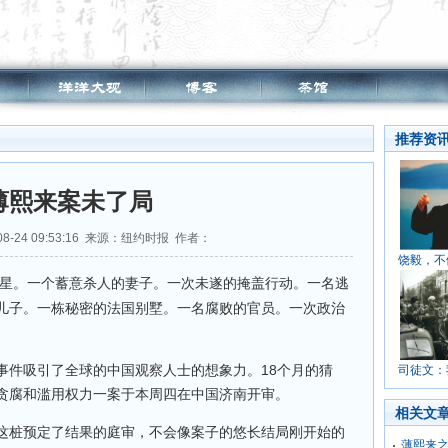
推荐资
薄熙来案未了局
08-24 09:53:16 来源：纽约时报 作者：
饶毅，不
星。一个蓄意杀人的妻子。一次未遂的掩盖行动。一名逃
儿子。一栋秘密的法国别墅。一名腐败的官员。一次政治
事件吸引了全球的中国观察人士的想象力。18个月的猜
司徒文：
贪腐和滥用权力一案于本周四在中国济南开审。
相关文
这桩预定了结果的庭审，不会像案子的悠长结局刚开始的
薄熙来