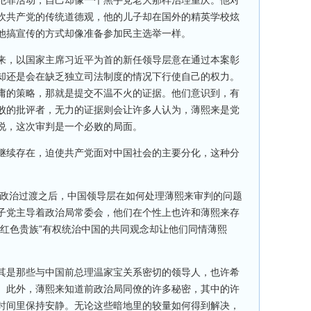
犯罪活动，自己却像一个黑手党老大那样治理重庆。他对
吹共产党的传统道德观，他的儿子却在国外的精英学校炫
他搞宣传的方式却像准备参加民主选举一样。
来，以国家主席习近平为首的新任领导层意在通过本案彰
却还是会在缺乏独立司法制度的情况下行使自己的权力。
庸的策略，那就是提交不温不火的证据。他们意识到，有
败的批评者，无力的证据则会让许多人认为，薄熙来是党
说，这次审判是一个必败的局面。
继续存在，迫使共产党面对中国社会的主要分化，这种分
。
的政治过渡之后，中国领导层在如何处理薄熙来审判的问题
子党主导着政治局常委会，他们在个性上也许和薄熙来存
“红色贵族”有权统治中国的共同观念却让他们同情薄熙
其是那些与中国前总理温家宝关系密切的领导人，也许希
。此外，薄熙来知道前政治局同僚的许多秘密，其中的许
时间里保持安静。无论这些暗地里的较量如何得到解决，