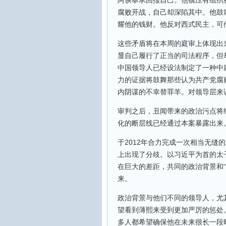
阿谀奉承回报自己。他镇压有组织
腐败开战，自己却深陷其中。他鼓
耀他的钱财。他反对西式民主，可
这些矛盾将在本周的庭审上体现出
显自己履行了正当的司法程序，但
中国领导人已经设法制定了一种中
力的证据将鼓舞那些认为共产党腐
内阴谋的不幸替罪羊。对领导层来
审判之后，丑闻带来的政治污点将
化的断层线已经通过本案暴露出来
于2012年合力完成一次相当无缝
上出现了分歧。以习近平为首的太
在巨大的差距，共同的政治背景和
来。
政治背景与他们不同的领导人，尤
望看到薄熙来受到更加严厉的惩处
多人都希望确保他在未来很长一段