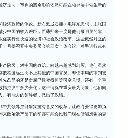
经济走向，审判的残余影响依然可能在领导层中催生新的
和经济政策的争论。新左派成员拥护毛泽东思想，主张国
减少中国的收入差距，而薄熙来一度是他们最明显的靠
敦促实行更快速的经济和社会政治改革。这些截然对立的
于十月份召开中央委员会第三次全体会议、着手进行或有
中产阶级，对中国的政治走向越来越感到幻灭。他们虽然
腐败程度远远比不上其他的中国官员。即使本周的审判被
首先凸显的还是贪腐已经变得何等司空见惯。还有一个重
败指控发生多少变化，这种情况在重庆最为明显；他们同
力、有能力的领导者，做出了政绩。
非中共领导层能够实施有意义的改革，让政府变得更加负
熙来政治遗产留下的印迹可能会比我们现在所能想象的更
tution)约翰·桑顿中国研究中心(John L. Thornton China Center)