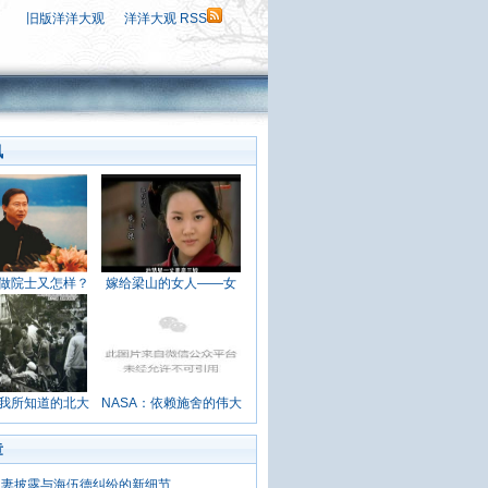
旧版洋洋大观
洋洋大观 RSS
讯
做院士又怎样？
嫁给梁山的女人——女
我所知道的北大
NASA：依赖施舍的伟大
章
之妻披露与海伍德纠纷的新细节