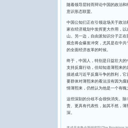
随着领导层转而辩论中国的政治和
意识形态联盟。
中国公知们正在引领这场关于政治
家在经济规划中发挥更大作用，以
山。另一边，自由派知识分子正在
观念将会爆发冲突，尤其是在中共
的全面经济改革的时候。
终于，中国人，特别是日益壮大的
支持反腐行动，但却知道薄熙来的
描述成习近平反腐斗争的胜利，它
要群体对薄熙来的看法没有因为腐
情薄熙来，仍然认为他是一个有魄
这些深刻的分歧不会很快消失。除
责、更具有代表性，如其不然，薄
深。
李成是布鲁金斯研究院(The Brookings Insti