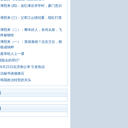
薄熙来 (四)：追忆薄谷求学时，豪门意识
薄熙来 (三)：父辈江山情结重，唱红打黑
学薄熙来（二）：卿本好人，奈何从政，飞
，终被牺牲
学薄熙来（一）：英雄枭雄？志在王位，能
，能成纳粹
案庭审给人上一课
被隐去的罪行”
8月22日在济南公审 引发热议
政治秘书谈饶漱石
：韩国政治转型的关头
新
门