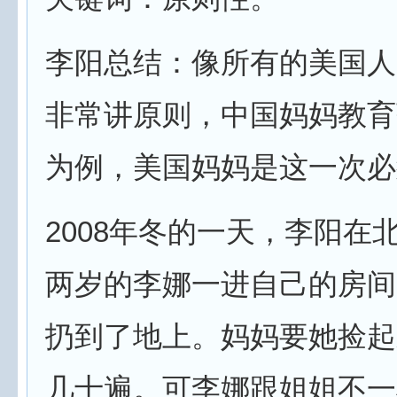
李阳总结：像所有的美国人
非常讲原则，中国妈妈教育
为例，美国妈妈是这一次必
2008年冬的一天，李阳在
两岁的李娜一进自己的房间
扔到了地上。妈妈要她捡起
几十遍。可李娜跟姐姐不一