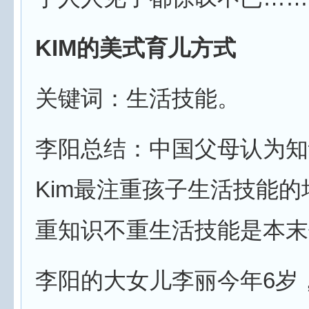
KIM的美式育儿方式
关键词：生活技能。
李阳总结：中国父母认为知
Kim最注重孩子生活技能
重知识不重生活技能是本末
李阳的大女儿李丽今年6岁