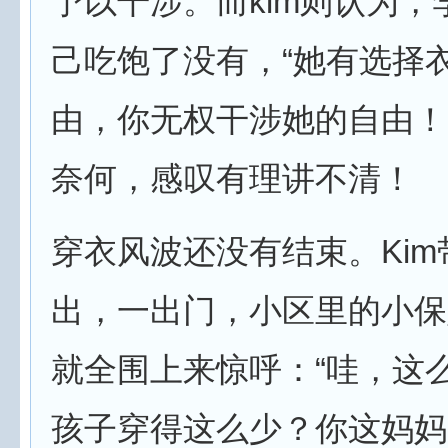
予以干涉。而kim则认为，
己吃饱了没有，“她有选择
由，你无权干涉她的自由！
奈何，感叹有理讲不清！
穿衣风波还没有结束。Ki
出，一出门，小区里的小保
就全围上来惊呼：“哇，这
孩子穿得这么少？你这妈妈