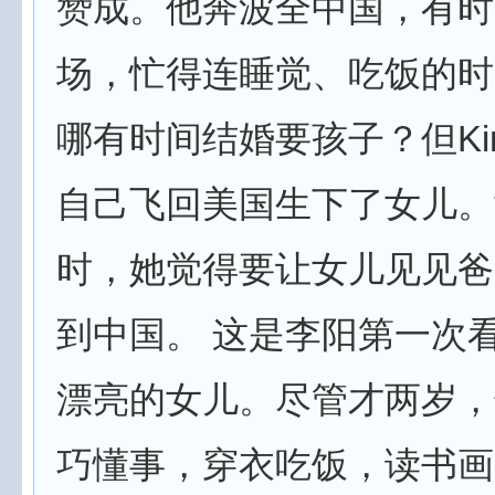
赞成。他奔波全中国，有时
场，忙得连睡觉、吃饭的时
哪有时间结婚要孩子？但K
自己飞回美国生下了女儿。
时，她觉得要让女儿见见爸
到中国。 这是李阳第一次
漂亮的女儿。尽管才两岁，
巧懂事，穿衣吃饭，读书画