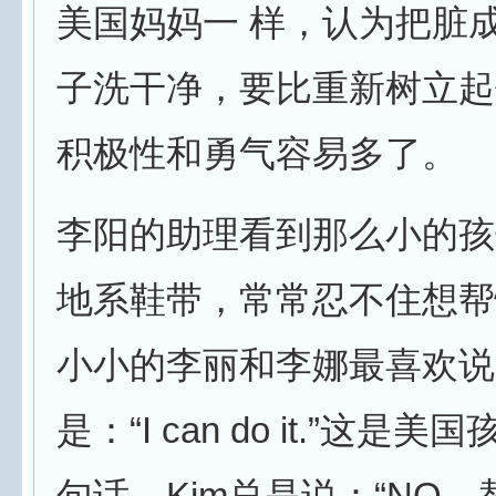
美国妈妈一 样，认为把脏
子洗干净，要比重新树立起
积极性和勇气容易多了。
李阳的助理看到那么小的孩
地系鞋带，常常忍不住想帮
小小的李丽和李娜最喜欢说
是：“I can do it.”这是
句话。Kim总是说：“NO