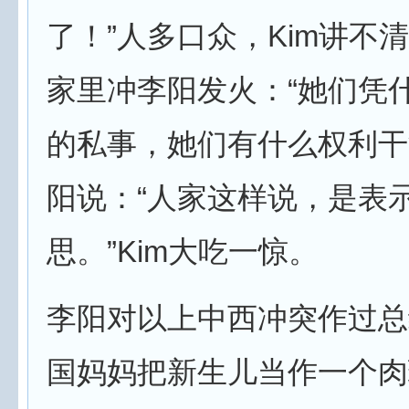
了！”人多口众，Kim讲不
家里冲李阳发火：“她们凭
的私事，她们有什么权利干
阳说：“人家这样说，是表
思。”Kim大吃一惊。
李阳对以上中西冲突作过总
国妈妈把新生儿当作一个肉