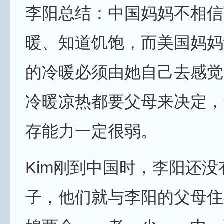
李阳总结：中国妈妈不相信
暖、知道饥饱，而美国妈妈
的冷暖必须由她自己去感觉
冷暖凉热都要父母来决定，
存能力一定很弱。
Kim刚到中国时，李阳还
子，他们就与李阳的父母住