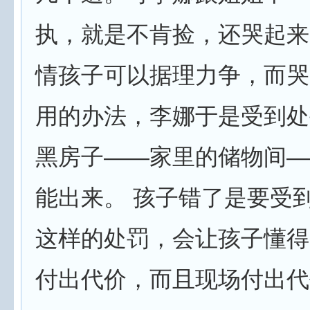
执，就是不肯捡，还哭起来
情孩子可以据理力争，而哭
用的办法，李娜于是受到处
黑房子——家里的储物间—
能出来。 孩子错了是要受
这样的处罚，会让孩子懂得
付出代价，而且现场付出代