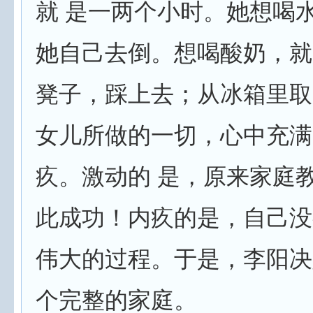
就 是一两个小时。她想喝
她自己去倒。想喝酸奶，就
凳子，踩上去；从冰箱里取
女儿所做的一切，心中充满
疚。激动的 是，原来家庭
此成功！内疚的是，自己没
伟大的过程。于是，李阳决
个完整的家庭。