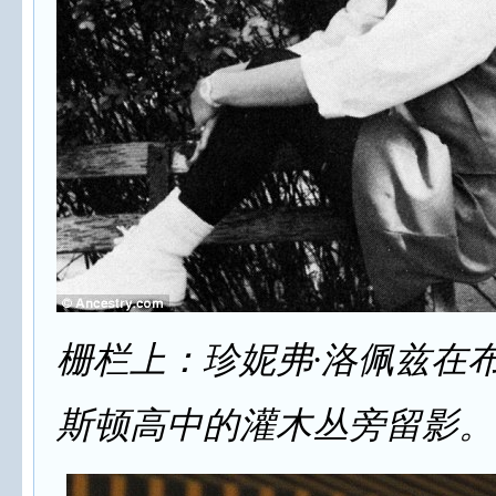
栅栏上：珍妮弗·洛佩兹在
斯顿高中的灌木丛旁留影。