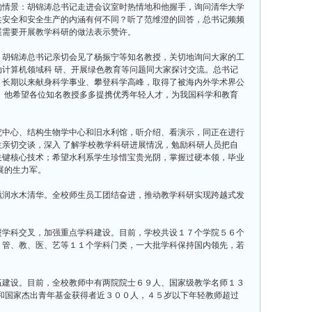
情景：胡锦涛总书记走进会议室时热情地和他握手，询问清华大学
共安全和安全生产的内涵有何不同？听了范维澄的回答，总书记频频
展需要开展教学科研的做法表示赞许。
胡锦涛总书记亲切会见了杨振宁等知名教授，关切地询问大家的工
计算机领域科 研、开展绿色教育等问题同大家探讨交流。总书记
，长期以来献身科学事业、攀登科学高峰，取得了被海内外学术界公
。他希望各位知名教授多多提携优秀年轻人才，为我国科学和教育
中心、结构生物学中心和旧水利馆，听介绍、看演示，同正在进行
亲切交谈，深入 了解学校教学科研进展情况，勉励科研人员把自
关键核心技术；希望水利系学生珍惜宝贵光阴，掌握过硬本领，毕业
展的生力军。
润水木清华。全校师生员工团结奋进，推动教学科研实现跨越式发
学科交叉，加强重点学科建设。目前，学校共设１７个学院５６个
、管、教、医、艺等１１个学科门类，一大批学科保持国内领先，若
建设。目前，全校教师中有两院院士６９人、国家级教学名师１３
者”和国家杰出青年基金获得者近３００人，４５岁以下年轻教师超过