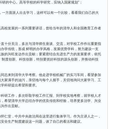
研的中心。高等学校的科学研究，应纳入国家规划”；
一方面派人出去学习，这样可以有一个比较，看看我们自己的大
高校发展的一系列重要讲话，曾给当年的清华人和全国教育工作者
直十分关注，多次与清华师生座谈、交流，对学校工作作出重要指
办学传统，形成 鲜明的办学风格，发展优势学科，努力建设一支
民族的兴旺发达作出贡献；要紧密结合先进生产力的发展要求，依托
、制度创新、科技创新，特别要抓好科技的源头创新，并推动科技
同志来到清华大学考察。他走进学校机械厂的实习车间，看望参加
顾大家满手的油污，亲切地与每个人握手，关切地询问大家学习、工
教学科研提出希望和要求。
科研工作，多次听取学校工作汇报、到学校实地考察，就学校人才
示，希望清华大学总结办学的优良传统和经验，培养更多治学、兴业
振兴作出贡献。
怀仁堂，中共中央政治局在这里进行集体学习。作为主讲人之一，
就安全生产制度建设这一问题，谈了自己的看法和建议。