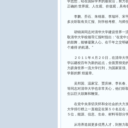
学思想，站在国际学术的最前沿，努力
正确的 世界观、人生观、价值观，具有
李鹏、乔石、朱镕基、李瑞环、宋平
多次听取有关汇报、到学校考察、与师
胡锦涛同志对清华大学建设世界一流
取清华大学校领导汇报时指出：“在党中
的鼓舞，能够凝聚人心。在千年之交明
个难得 的机遇。”
２０１１年４月２０日，在清华大学
学以建校百年为新的起点，全面贯彻党的
力跻身世界一流大学行列，为国家富强
学新的辉 煌篇章。
吴邦国、温家宝、贾庆林、李长春、
等同志对清华大学也非常关心，他们听
生以巨大鼓舞和鞭策。
在党中央亲切关怀和全社会的大力支
大学排行榜上一直稳定在第５０名左右
５位，能源、信息、生命、材料等部分
从培养造就更多优秀人才，到努力取