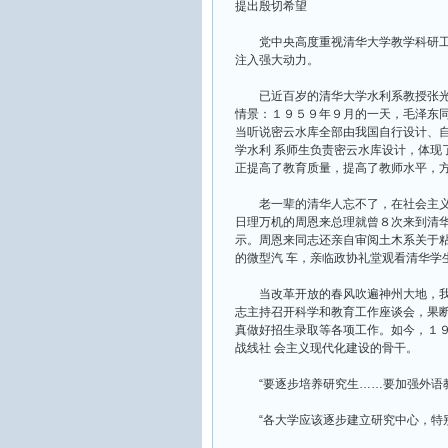
提出殷切希望
党中央高度重视清华大学教学科研工
注入强大动力。
已近百岁的清华大学水利系教授张光
情景：１９５９年９月的一天，毛泽东同
当听说密云水库全部由我国自行设计、自
学水利 系师生负责密云水库设计，体现
正提高了教育质量，提高了教师水平，方
老一辈的清华人忘不了，在社会主义
日理万机的周恩来总理就曾８次来到清华
示。周恩来同志还亲自审阅土木系关于
的微型汽 车，亲临政协礼堂观看清华学
当改革开放的春风吹遍神州大地，我
志主持召开科学和教育工作座谈会，果断
真做好招生录取等各项工作。如今，１９
战线社 会主义现代化建设的骨干。
“要逐步培养研究生……要加强外语教
“各大学应该逐步建立研究中心，特别