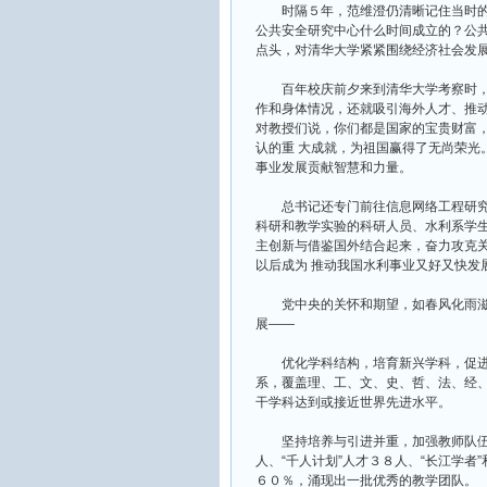
时隔５年，范维澄仍清晰记住当时的
公共安全研究中心什么时间成立的？公
点头，对清华大学紧紧围绕经济社会发
百年校庆前夕来到清华大学考察时，
作和身体情况，还就吸引海外人才、推动
对教授们说，你们都是国家的宝贵财富
认的重 大成就，为祖国赢得了无尚荣光
事业发展贡献智慧和力量。
总书记还专门前往信息网络工程研究
科研和教学实验的科研人员、水利系学生
主创新与借鉴国外结合起来，奋力攻克
以后成为 推动我国水利事业又好又快发
党中央的关怀和期望，如春风化雨滋
展——
优化学科结构，培育新兴学科，促进
系，覆盖理、工、文、史、哲、法、经
干学科达到或接近世界先进水平。
坚持培养与引进并重，加强教师队伍
人、“千人计划”人才３８人、“长江学
６０％，涌现出一批优秀的教学团队。