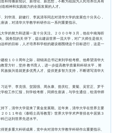
创造和传播新知识、新理论、新思想，不断为祖国为人民培养出具有
创造精神和实践能力的全面发展的人才。
、刘华清、尉健行、李岚清等同志对清华大学的发展也十分关心，
生座谈，对清华大学教学科研作出一系列重要指示。
大学的努力和进展一直十分关注。２０００年３月，他在中南海听
央、国务院的关 怀下，提出建设世界一流大学，对广大师生是很大
确这样的目标，人才培养和学校的建设都围绕这个目标进行，这是一
建校１００周年之际，胡锦涛总书记来到学校考察。他希望清华大
教育方针，坚持 教书育人，进一步提高教学质量和科研水平，努
、民族振兴造就更多优秀人才、提供更多智力支持，不断谱写清华大
习近平、李克强、贺国强、周永康、曾庆红、黄菊、吴官正、罗干
取学校工作汇报，到学校考察，同师生座谈，与学生通信，给清华师
持下，清华大学迎来了黄金发展期。近年来，清华大学在世界主要
，２０１１年在《泰晤士高等教育》世界大学学术声誉排名中居第３
学科已达到世界先进水平。
得更多重大科研成果，党中央对清华大学教学科研作出重要指示、