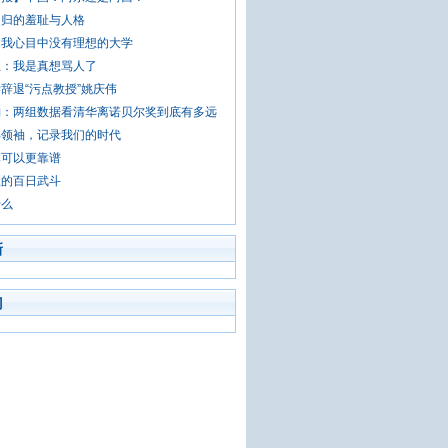
不归的羞耻与人格
：我心目中没有理想的大学
生：我是真想骂人了
辞退“污点教授”姚庆伟
豹：两组数据看清华离诺贝尔奖到底有多远
年领袖，记录我们的时代
本可以更靠谱
里的百日武斗
什么
新
门