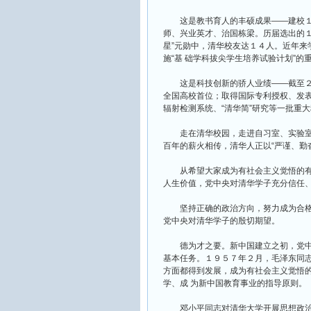
这是教书育人的丰硕成果——建校１
师、兴业英才、治国栋梁。历届选出的１
星”元勋中，清华校友达１４人。近年来
施“基 础学科拔尖学生培养试验计划”的
这是科技创新的骄人业绩——截至２
全国高校首位；取得国际专利授权、发
辐射检测系统、“清华简”研究等一批重
走在清华校园，走进自习室、实验室
百年的薪火相传，清华人正以“严谨、勤
从希望大家成为有社会主义觉悟的有
人生价值，党中央对清华学子充分信任
坚持正确的政治方向，努力成为合格
党中央对清华学子的殷切期望。
德为才之要。新中国建立之初，党中
基本任务。１９５７年２月，毛泽东同志
方面都得到发展，成为有社会主义觉悟的
学、成 为新中国教育事业的指导原则。
邓小平同志对清华大学开展思想政治