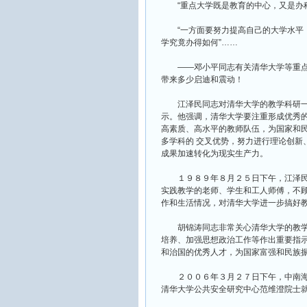
“重点大学既是教育的中心，又是办科
“一方面要努力提高自己的大学水平，
学究竟办得如何”……
——邓小平同志有关清华大学等重点
带来多少启迪和震动！
江泽民同志对清华大学的教学科研一
示。他强调，清华大学要注重形成优秀的
高素质、高水平的教师队伍，为国家和
多学科的 交叉优势，努力进行理论创新
成果加速转化为现实生产力。
１９８９年８月２５日下午，江泽民
实践教学的老师、学生和工人师傅，不
作和生活情况，对清华大学进一步搞好
胡锦涛同志非常关心清华大学的教学
培养、加强思想政治工作等作出重要指
和治国的优秀人才，为国家富强和民族
２００６年３月２７日下午，中南海
清华大学公共安全研究中心范维澄院士