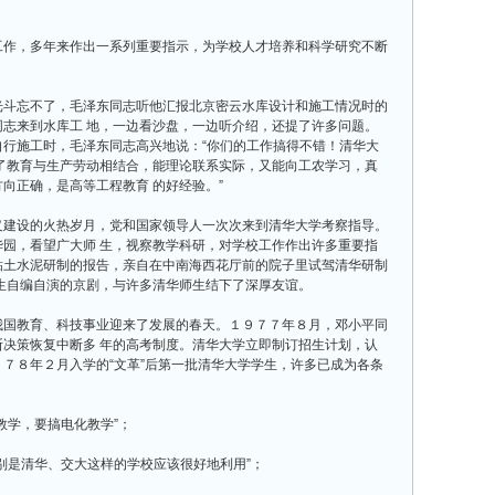
作，多年来作出一系列重要指示，为学校人才培养和科学研究不断
斗忘不了，毛泽东同志听他汇报北京密云水库设计和施工情况时的
志来到水库工 地，一边看沙盘，一边听介绍，还提了许多问题。
行施工时，毛泽东同志高兴地说：“你们的工作搞得不错！清华大
了教育与生产劳动相结合，能理论联系实际，又能向工农学习，真
向正确，是高等工程教育 的好经验。”
建设的火热岁月，党和国家领导人一次次来到清华大学考察指导。
园，看望广大师 生，视察教学科研，对学校工作作出许多重要指
粘土水泥研制的报告，亲自在中南海西花厅前的院子里试驾清华研制
生自编自演的京剧，与许多清华师生结下了深厚友谊。
国教育、科技事业迎来了发展的春天。１９７７年８月，邓小平同
决策恢复中断多 年的高考制度。清华大学立即制订招生计划，认
７８年２月入学的“文革”后第一批清华大学学生，许多已成为各条
学，要搞电化教学”；
是清华、交大这样的学校应该很好地利用”；