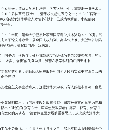
００年来，清华大学累计培养１７万名毕业生，涌现出一批学术大
９００多位两院 院士中，清华校友超过五分之一；２３位“两弹一
学校启动的“清华学堂人才培养计划”，已成为教育部、中组部实
重要平台。
０１０年度，清华大学已累计获得国家科学技术奖励４１９项，居
表高水平论文等数量，居全国高校前列。高温气冷堆、大型装备缺陷
大科研成果，引起国内外广泛关注。
、图书馆、报告厅，处处都能感受到浓郁的学习和研究气氛。经过
奋、求实、创新”的优良学风，驰骋在教学科研的广阔天地中。
文化的劳动者，到勉励大家在服务祖国和人民的实践中实现自己的
、寄予厚望
的社会主义事业接班人，这是清华大学教书育人的根本目标，也是
央就鲜明提出，加强思想政治教育是新中国高校德育的重要内容和
指出：“我们的 教育方针，应该使受教育者在德育、智育、体育几
有文化的劳动者。”德智体全面发展的重要思想，从此成为清华大
工作十分重视。１９５７年１月１２日，邓小平同志来到清华大学