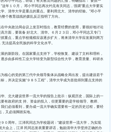
邓小平同志，听取了有关教育问题的汇报，明确指出：“要抓一
”这年１０月， 邓小平同志再次约见有关同志，强调“重点大学要实
学、清华大学是重点的重点。要利用北大、清华的经验。”邓小平
为整个教育战线的拨乱反正指明了方向。
在中央政治局会议上发言时指出，教育经费的使用，要很好地讨论
高方面，要装备 好北大、清华。６月２３日，邓小平同志又专门
要抓重点，重点学校规模应该逐步扩大，将来清华大学应发展到两万
，无法提高全民族的科学文化水平。
展的新阶段。在国家重点支持下，学校恢复、建设了文科和理科，
，逐步由多科性工业大学转变为新型综合性大学，教育质量、科研水
为核心的党的第三代中央领导集体从战略全局出发，提出建设若干
标，并决定实施“９８５工程”，清华大学成为首批得到重点支持的
华、北大建设世界一流大学的报告上批示：纵观历史，国际上的一
要有政府的支 持、资金的投入，但更重要的是学校领导、教师、
，我们必须看到，要办成一流大学确实需要有一定的历史过程，要经
志，又必须脚踏实地。
０周年。江泽民同志为学校题词：“建设世界一流大学，为实现
祝大会上，江泽 民同志发表重要讲话，勉励清华大学坚持正确的办