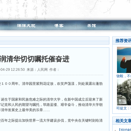
推荐资
润清华切切嘱托催奋进
04-29 12:26:50 来源：人民网 作者：
饶毅，不
１００周年。清华园里紫荆花绽放，欢笑声荡漾，到处展露出蓬勃
诞生于国家和民族危难之际的清华大学，在新中国成立后迎来了新
牢记党和人民的期望与嘱托，筚路蓝缕、艰辛奋斗，推动清华大学朝
司徒文：
年清华发展史上最华美的乐章……
百年之际提出加快世界一流大学建设步伐，党中央在关键时刻给清
相关文
【纽约