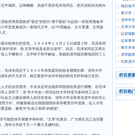
北平城郊。运筹帷幄、决战千里的毛泽东同志，把关切的目光投向
海归海
蒋方舟
清华学
府用美国政府“退还”的部分“庚子赔款”办起的一所留美预备学
天津大学
小学堂发展成为一座现代大学，以“中西融会、古今贯通、文理渗
人才。
以管窥
记录青
着全校师生的安危。１９４８年１２月１５日凌晨２时，毛泽东同
蒋方舟
意保护清华、燕 京等学校及名胜古迹等”。此后，毛泽东同志又两次
产党人不懈努力，北平终于和平解放，美丽的清华园完整地回到了人
清华园
红歌是
，毛泽东同志于１９５０年亲笔题写的校名熠熠生辉。清华大学
栏目更
同成长的不凡岁月，铭记着党中央对学校的热忱关怀和倾力支持。
人才的迫切需求，中央决定对全国高等院校院系进行调整。在毛泽
栏目热
导人关怀下，清 华大学由一所综合性大学转变为多科性工业大
养社会主义建设接班人的历史使命。清华大学没有辜负党中央的关心
教育方针，积极探索适合我国国情的高等教育办学道路，在人才培
要贡献，被誉为“红色工程师 的摇篮”。
可能坚持开展教学和科研。“文革”结束后，广大师生员工迫切要
貌，清华大学处于又一个重大关键时刻。