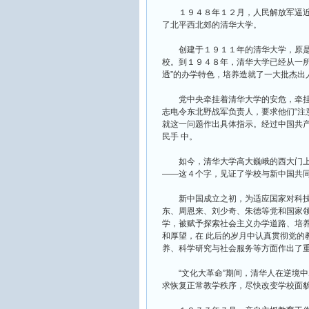
１９４８年１２月，人民解放军逼近
了北平西北郊的清华大学。
创建于１９１１年的清华大学，原是清政
校。到１９４８年，清华大学已经从一所
透”的办学特色，培养造就了一大批杰出
党中央牵挂着清华大学的安危，牵挂
志电令东北野战军负责人，要求他们“注
就这一问题作出具体指示。经过中国共
民手 中。
如今，清华大学高大巍峨的西大门上
——这４个字，见证了学校与新中国共
新中国成立之初，为适应国家对科技
东、周恩来、刘少奇、朱德等党和国家领
学，被赋予探索社会主义办学道路、培
和厚望，在 此后的岁月中认真贯彻党的
养、科学研究与社会服务等方面作出了重
“文化大革命”期间，清华人在逆境中尽
求恢复正常教学秩序，尽快改变学校面