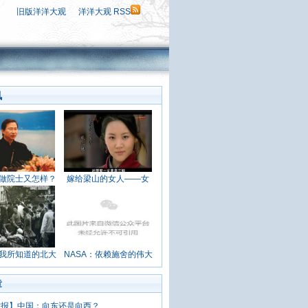
旧版洋洋大观
洋洋大观 RSS
讯
做院士又怎样？
嫁给梁山的女人——女
我所知道的北大
NASA：依赖施舍的伟大
章
时报】中国：向东还是向西？