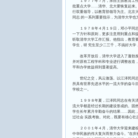
１９７７年７月，亲自主抓教育工作的
批重点大学……清华、北大要恢复起来。
行双重领导，以教育部领导为主。北京大
同志 的一系列重要指示，为清华大学也
１９７８年４月１９日，邓小平同志
一下方针和原则，更多注意用到重点和提
听取清华大学工作汇报。他指出，教育
学生，研 究生至少二三千，不搞好大学
改革开放后，清华大学进入了蓬勃发
并对原有工程学科和专业进行调整改造
平和办学效益得到显著提高。
世纪之交，风云激荡。以江泽民同志
所具有世界先进水平的一流大学的奋斗目
学校之一。
１９９８年夏，江泽民同志在有关清
流大学都是经过长期的建设形成的。固然
学生长年累月辛勤奋斗的结果……因此
过社会 实践考验。对此，既要有雄心壮
２００１年４月，清华大学迎来建校９
中华民族的伟大复兴而努力奋斗。”在庆