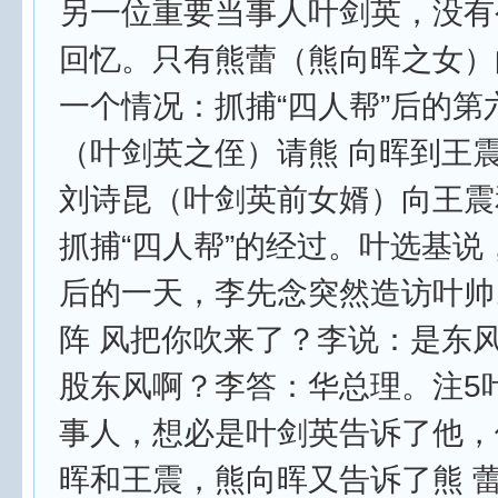
另一位重要当事人叶剑英，没有
回忆。只有熊蕾（熊向晖之女）
一个情况：抓捕“四人帮”后的第
（叶剑英之侄）请熊 向晖到王
刘诗昆（叶剑英前女婿）向王震
抓捕“四人帮”的经过。叶选基说
后的一天，李先念突然造访叶帅
阵 风把你吹来了？李说：是东
股东风啊？李答：华总理。注5
事人，想必是叶剑英告诉了他，
晖和王震，熊向晖又告诉了熊 