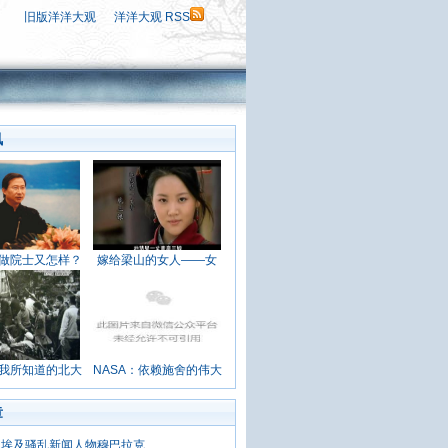
旧版洋洋大观
洋洋大观 RSS
讯
做院士又怎样？
嫁给梁山的女人——女
我所知道的北大
NASA：依赖施舍的伟大
章
：埃及骚乱新闻人物穆巴拉克