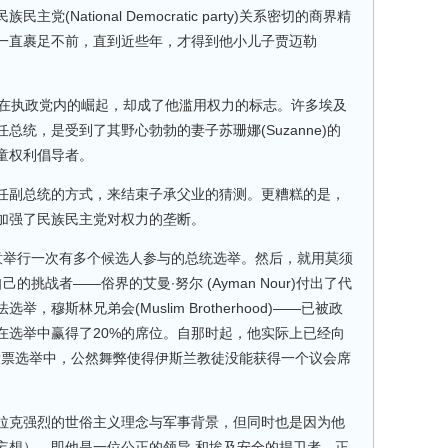
(National Democratic party)关系密切的商界精
一直裹足不前，直到近些年，才得到他小儿子贾迈勒
勒在执政党内的崛起，却成了他滥用权力的标志。许多埃及
统，是受到了其野心勃勃的妻子苏珊娜(Suzanne)的
童权利倡导者。
任副总统的方式，来结束子承父业的猜测。更糟糕的是，
加强了民族民主党对权力的垄断。
同意举行一次有多个候选人参与的总统选举。然后，就用莫须
挑战者——俗界的艾曼∙努尔 (Ayman Nour)付出了代
穆斯林兄弟会(Muslim Brotherhood)——已被政
在选举中赢得了20%的席位。自那时起，他实际上已经向
法投票选举中，公然舞弊使得伊斯兰教徒没能获得一个议会席
拉克强烈的世俗主义理念与军事背景，但同时也是因为他
妄想），即他是一位公正的领导 和埃及安全的捍卫者。正