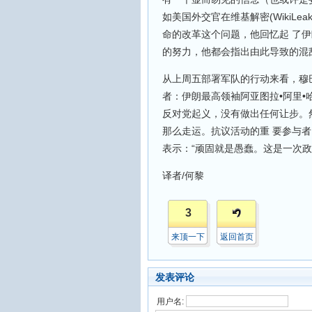
如美国外交官在维基解密(WikiLe
命的改革这个问题，他回忆起 了伊朗王
的努力，他都会指出由此导致的混
从上周五部署军队的行动来看，穆
者：伊朗最高领袖阿亚图拉•阿里•哈梅内伊(
反对党起义，没有做出任何让步。
那么走运。抗议活动的重 要参与者、政治领
表示：“顽固就是愚蠢。这是一次政
译者/何黎
3
来顶一下
返回首页
发表评论
用户名: