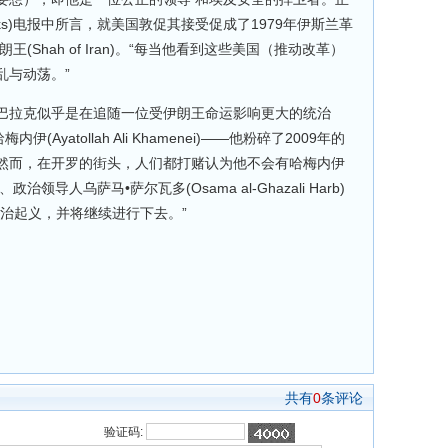
aks)电报中所言，就美国敦促其接受促成了1979年伊斯兰革
(Shah of Iran)。“每当他看到这些美国（推动改革）
乱与动荡。”
巴拉克似乎是在追随一位受伊朗王命运影响更大的统治
Ayatollah Ali Khamenei)——他粉碎了2009年的
然而，在开罗的街头，人们都打赌认为他不会有哈梅内伊
导人乌萨马•萨尔瓦多(Osama al-Ghazali Harb)
治起义，并将继续进行下去。”
共有
0
条评论
验证码: