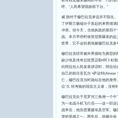
教育程度越来越高的年轻一代的需
呼。“人民希望现政权下台。”
威 胁对于穆巴拉克来说并不陌生。
了伊斯兰极端分子发起的来势汹汹
冲突。但今天，当他执政的第四个
战。本月早些时候突尼斯爆发的起
世界，它不会轻易地被穆巴拉克多
穆巴拉克经常被外界描绘为典型的
缺少埃及传奇总统贾迈勒•阿卜杜勒-纳赛
向阿拉伯人民发表讲话时，阿拉伯
自己的前任安瓦尔 •萨达特(Anwa
亡，穆巴拉克当时就站在他的身旁
位“久 经考验的现实主义者，没有
穆巴拉克生于尼罗河三角洲一个中下
为一名战斗机飞行员——这一职业选
战争后，他负责重建埃及空军。穆巴
突的英雄之一。两年后，他被任命