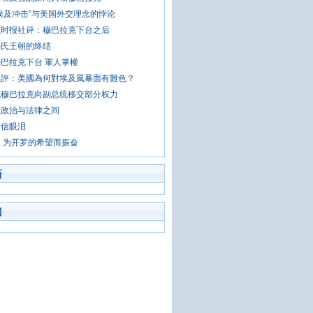
埃及冲击”与美国外交理念的悖论
融时报社评：穆巴拉克下台之后
穆氏王朝的终结
巴拉克下台 軍人掌權
社評：美國為何對埃及風暴面有難色？
统穆巴拉克向副总统移交部分权力
在政治与法律之间
相信眼泪
 为开罗的希望而振奋
新
门