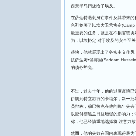
西奈半岛归还给了埃及。
在萨达特遇刺身亡事件及其带来的精
色列签署了以埃大卫营协定(Camp D
最重要的任务，就是在不损害该协
为，以埃协定 对于埃及的安全至
很快，他就展现出了务实主义作风
抗萨达姆•侯赛因(Saddam Hu
的债务豁免。
不过，过去十年，他的过度谨慎已
伊朗到特立独行的卡塔尔，新一批
员辩称，穆巴拉克在他的晚年失去
以应付德黑兰日益增强的影响力；
称，他已经慎重地选择将 注意力
然而，他的失败在国内表现得最为