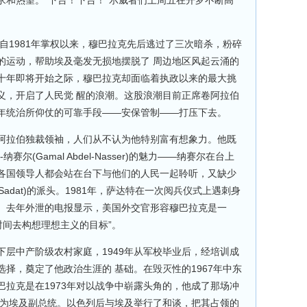
求和热望。“下台！下台！”示威者们上周五在开罗不断高
自1981年掌权以来，穆巴拉克先后逃过了三次暗杀，粉碎
的运动，帮助埃及毫发无损地摆脱了 周边地区风起云涌的
十年即将开始之际，穆巴拉克却面临着执政以来的最大挑
义，开启了人民觉 醒的浪潮。这股浪潮目前正席卷阿拉伯
年统治所仰仗的可靠手段——安保管制——打压下去。
阿拉伯独裁领袖，人们从不认为他特别富有想象力。他既
尔(Gamal Abdel-Nasser)的魅力——纳赛尔在台上
各国领导人都会站在台下与他们的人民一起聆听，又缺少
r Sadat)的派头。1981年，萨达特在一次阅兵仪式上遇刺身
。去年外泄的电报显示，美国外交官形容穆巴拉克是一
时间去构想理想主义的目标”。
层中产阶级农村家庭，1949年从军校毕业后，经培训成
择，奠定了他政治生涯的 基础。在毁灭性的1967年中东
拉克是在1973年对以战争中崭露头角的，他成了那场冲
 为埃及副总统。以色列后与埃及举行了和谈，把其占领的