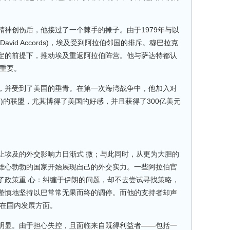
神创伤后，他接过了一个棘手的摊子。由于1979年与以
avid Accords)，埃及受到阿拉伯邻国的排斥。穆巴拉克
定的前提下，推动埃及重返阿拉伯阵营。他与萨达特都认
关重要。
，并受到了美国的垂青。在第一次海湾战争中，他加入对
ssein)的联盟，尤其博得了美国的好感，并且获得了300亿美元
让埃及的外交影响力日渐式 微；与此同时，从更为大胆的
雄心勃勃的国家开始展现自己的外交实力。一些阿拉伯官
了政策重 心：纠缠于伊朗的问题，却不去尝试寻找策略，
谨慎地坚持以巴常常无果而终的调停。而他的支持者却声
放在国内发展方面。
明显。由于担心失控，且面临来自既得利益者——包括一