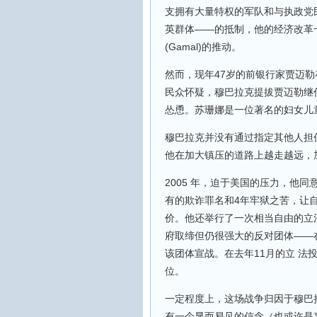
支拥有大量特权的军队和与执政党民族民主党
英群体——的抵制，他的经济改革
(Gamal)的推动。
然而，现年47岁的前银行家贾迈
民众怀疑，穆巴拉克提拔贾迈勒继任总
怂恿。苏珊娜是一位著名的妇女儿
穆巴拉克并没有通过指定其他人担
他在加大镇压的道路上越走越远，
2005 年，迫于美国的压力，他
有的欺诈罪名和4年牢狱之苦，让自己的
价。他还举行了一次相当自由的立法选举，
府取缔但仍很强大的反对团体——
该团体宣战。在去年11月的立 
位。
一定程度上，这场战争归因于穆巴
有一个显而易见的信念（也或许是