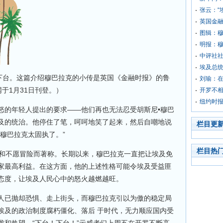
张云：“
英国金
图辑：
明报：穆
中评社
埃及总
日下台。这篇介绍穆巴拉克的小传是英国《金融时报》的鲁
刘瑜：
于1月31日刊登。）
开罗不
纽约时报
怒的年轻人提出的要求——他们再也无法忍受胡斯尼•穆巴
30年来对埃及的统治。他停住了笔，呵呵地笑了起来，然后自嘲地说
栏目更
穆巴拉克太固执了。”
栏目热
执和不愿冒险而著称。长期以来，穆巴拉克一直把让埃及免
家最高利益。在这方面，他的上述性格可能令埃及受益匪
态度，让埃及人民心中的怒火越燃越旺。
人已抛却恐惧、走上街头，而穆巴拉克引以为傲的稳定局
埃及的政治制度腐朽僵化、落后 于时代，无力顺应国内受